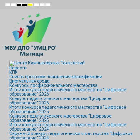
Default
Night
High
High
High
Set
Set
Set
mode
mode
Contrast
Contrast
Contrast
Smaller
Default
Larger
Black
Black
Yellow
Font
Font
Font
White
Yellow
Black
mode
mode
mode
Новости
КПК
Список программ повышения квалификации
Виртуальная среда
Конкурсы профессионального мастерства
Итоги конкурса педагогического мастерства "Цифровое
образование" 2026
Конкурс педагогического мастерства "Цифровое
образование" 2026
Итоги конкурса педагогического мастерства "Цифровое
образование" 2025
Конкурс педагогического мастерства "Цифровое
образование" 2025
Итоги конкурса педагогического мастерства "Цифровое
образование" 2024
Окружной конкурс педагогического мастерства "Цифровое
образование" 2024