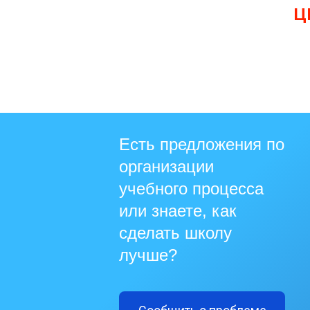
Ц
Есть предложения по
организации
учебного процесса
или знаете, как
сделать школу
лучше?