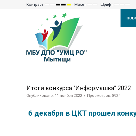
Контраст
Макет
Шрифт
Default
Night
High
High
High
Fixed
Wide
Set
Set
Set
mode
mode
Contrast
Contrast
Contrast
layout
layout
Smaller
Default
Larg
Black
Black
Yellow
Font
Font
Font
White
Yellow
Black
НОВ
mode
mode
mode
Итоги конкурса "Информашка" 2022
Опубликовано: 11 ноября 2022
Просмотров: 8924
6 декабря в ЦКТ прошел кон