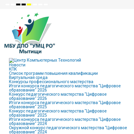
Default
Night
High
High
High
Set
Set
Set
mode
mode
Contrast
Contrast
Contrast
Smaller
Default
Larger
Black
Black
Yellow
Font
Font
Font
White
Yellow
Black
mode
mode
mode
Новости
КПК
Список программ повышения квалификации
Виртуальная среда
Конкурсы профессионального мастерства
Итоги конкурса педагогического мастерства "Цифровое
образование" 2026
Конкурс педагогического мастерства "Цифровое
образование" 2026
Итоги конкурса педагогического мастерства "Цифровое
образование" 2025
Конкурс педагогического мастерства "Цифровое
образование" 2025
Итоги конкурса педагогического мастерства "Цифровое
образование" 2024
Окружной конкурс педагогического мастерства "Цифровое
образование" 2024